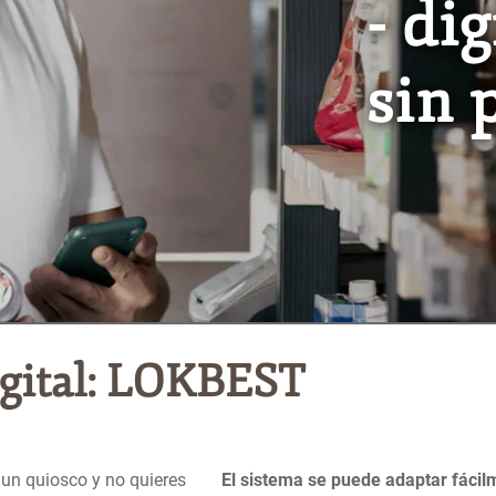
- dig
sin 
igital: LOKBEST
 un quiosco y no quieres
El sistema se puede adaptar fácilm