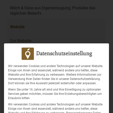
Milch & Käse aus Eigenerzeugung, Produkte des
täglichen Bedarfs
Website
Zur Website
Datenschutzeinstellung
Wir verwenden Cookies und andere Technologien auf unserer Website.
In Wiepke, einem Ortsteil von Gardelegen, im schönen
Einige von ihnen sind essenziell, während andere uns helfen, diese
Sachsen-Anhalt, bieten Linda und Tilmann mit ihrem
Website und Ihre Erfahrung zu verbessern. Weitere Informationen zur
Team der Molkerei Bauer Freigeist hervorragende
Verwendung Ihrer Daten finden Sie in unserer Datenschutzerklärung.
Spezalitäten in Bioqualität rund um die Uhr mit unserer
Dort können sie Ihre Auswahl jederzeit widerrufen oder anpassen.
Softwarelösung an.
Wenn Sie unter 16 Jahre alt sind und Ihre Einwilligung zu optionalen
Services geben möchten, müssen Sie Ihre Erziehungsberechtigten um
Im Juni 2024 eröffnete die Molkerei Bauer Freigeist einen
Erlaubnis bitten.
24/7-Selbstbedienungsladen in Wiepke, ausgestattet mit
Wir verwenden Cookies und andere Technologien auf unserer Website.
der Lokbest Store Softwarelösung.
Kundinnen und Kunden
Einige von ihnen sind essenziell, während andere uns helfen, diese
Website und Ihre Erfahrung zu verbessern.
Personenbezogene Daten