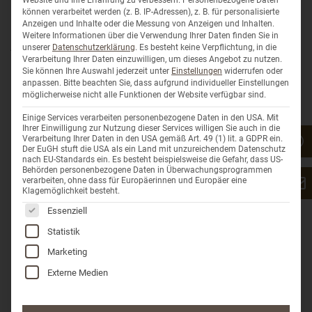
registrieren sich bequem in der Lokbest App, erhalten
können verarbeitet werden (z. B. IP-Adressen), z. B. für personalisierte
sicheren Zutritt zum Verkaufsraum und bezahlen
Anzeigen und Inhalte oder die Messung von Anzeigen und Inhalten.
bargeldlos.
So ist der Einkauf frischer Bio-Produkte
Weitere Informationen über die Verwendung Ihrer Daten finden Sie in
jederzeit möglich – unabhängig von regulären
unserer
Datenschutzerklärung
.
Es besteht keine Verpflichtung, in die
Öffnungszeiten.
Verarbeitung Ihrer Daten einzuwilligen, um dieses Angebot zu nutzen.
Sie können Ihre Auswahl jederzeit unter
Einstellungen
widerrufen oder
Der Familienbetrieb verarbeitet die eigene Bio-Weidemilch
anpassen.
Bitte beachten Sie, dass aufgrund individueller Einstellungen
möglicherweise nicht alle Funktionen der Website verfügbar sind.
zu hochwertigen Produkten wie Quark, Joghurt und Käse.
Besonders hervorzuheben ist, dass die Milch direkt nach
Einige Services verarbeiten personenbezogene Daten in den USA. Mit
dem Melken weiterverarbeitet wird, ohne Pasteurisierung
Ihrer Einwilligung zur Nutzung dieser Services willigen Sie auch in die
Verarbeitung Ihrer Daten in den USA gemäß Art. 49 (1) lit. a GDPR ein.
oder Homogenisierung, um einen natürlichen Geschmack
Der EuGH stuft die USA als ein Land mit unzureichendem Datenschutz
zu bewahren.
nach EU-Standards ein. Es besteht beispielsweise die Gefahr, dass US-
Behörden personenbezogene Daten in Überwachungsprogrammen
Zusätzlich betreibt die Molkerei einen klassischen
verarbeiten, ohne dass für Europäerinnen und Europäer eine
Klagemöglichkeit besteht.
Hofladen direkt am Betrieb in Wiepke, der donnerstags von
Es folgt eine Liste der Service-Gruppen, für die eine Einwil
15:00 bis 19:00 Uhr geöffnet ist.
Dort gibt es das volle
Essenziell
Sortiment sowie die Möglichkeit, individuelle Käsepakete
Statistik
vorzubestellen oder mit dem Team ins Gespräch zu
Marketing
kommen.
Externe Medien
Für alle, die nicht vor Ort einkaufen können, bietet der
Online-Shop der Molkerei Bauer Freigeist eine bequeme
Möglichkeit, die Produkte zu bestellen.
So können