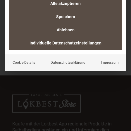
Alle akzeptieren
Kundinnen und Kunden deutschlandweit in den Genuss der
handwerklich hergestellten Bio-Spezialitäten kommen.
Speichern
Mit der Kombination aus traditionellem Hofladen,
modernem Selbstbedienungsladen und Online-Shop bietet
Ablehnen
die Molkerei Bauer Freigeist ihren Kunden flexible
Einkaufsmöglichkeiten und setzt neue Maßstäbe für
Individuelle Datenschutzeinstellungen
smarte Landwirtschaft in der Region.
Cookie-Details
Datenschutzerklärung
Impressum
Kaufe mit der Lokbest App regionale Produkte in
Selbstbedienungsläden ein und informiere dich