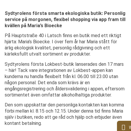
Sydtyrolens första smarta ekologiska butik: Personlig
service på morgonen, flexibel shopping via app fram till
kvällen på Maria’s Bioecke
På Hauptstraße 40 i Latsch finns en butik med ett riktigt
hjärta: Maria’s Bioecke. I över fem år har Maria stått för
ärlig ekologisk kvalitet, personlig rådgivning och ett
kärleksfullt utvalt sortiment av produkter.
Sydtyrolens första Lokbest-butik lanserades den 17 mars
– här! Tack vare integrationen av Lokbest-appen kan
kunderna nu handla flexibelt från kl. 06.00 till 23.00 utan
någon personal. Det enda som krävs är en
engångsregistrering och åldersvalidering i appen, eftersom
sortimentet även omfattar alkoholhaltiga produkter.
Den som uppskattar den personliga kontakten kan komma
förbi mellan kl. 8.15 och 12.15. Under denna tid finns Maria
själv i butiken, redo att ge råd och hjälp och erbjuder även
kontant betalning.