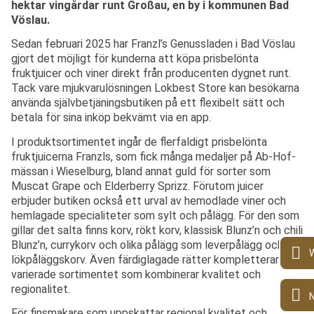
hektar vingårdar runt Großau, en by i kommunen Bad
Vöslau.
Sedan februari 2025 har Franzl’s Genussladen i Bad Vöslau
gjort det möjligt för kunderna att köpa prisbelönta
fruktjuicer och viner direkt från producenten dygnet runt.
Tack vare mjukvarulösningen Lokbest Store kan besökarna
använda självbetjäningsbutiken på ett flexibelt sätt och
betala för sina inköp bekvämt via en app.
I produktsortimentet ingår de flerfaldigt prisbelönta
fruktjuicerna Franzls, som fick många medaljer på Ab-Hof-
mässan i Wieselburg, bland annat guld för sorter som
Muscat Grape och Elderberry Sprizz.
Förutom juicer
erbjuder butiken också ett urval av hemodlade viner och
hemlagade specialiteter som sylt och pålägg. För den som
gillar det salta finns korv, rökt korv, klassisk Blunz’n och chili
Blunz’n, currykorv och olika pålägg som leverpålägg och
lökpåläggskorv. Även färdiglagade rätter kompletterar det
varierade sortimentet som kombinerar kvalitet och
regionalitet.
För finsmakare som uppskattar regional kvalitet och