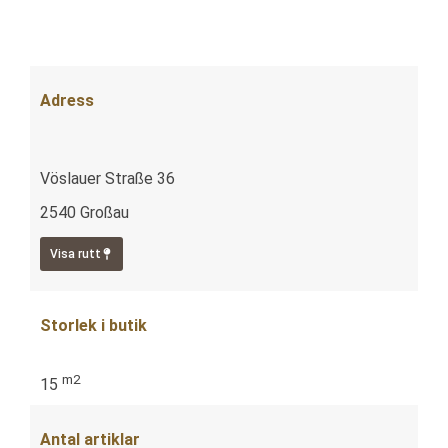
Adress
Vöslauer Straße 36
2540 Großau
Visa rutt
Storlek i butik
m2
15
Antal artiklar