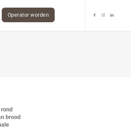
Operator worden
 rond
an brood
nale