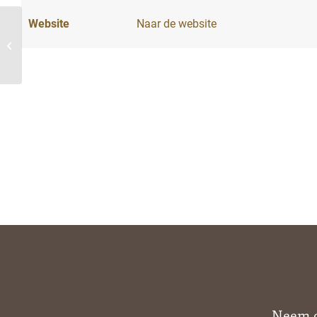
Website
Naar de website
MoCoEi regionale markt
Neem c