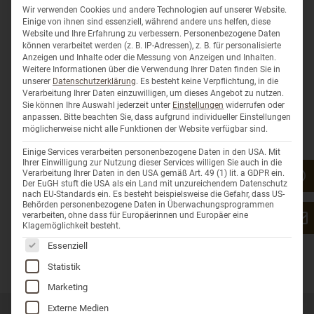
Wir haben dein Interesse geweckt?
Wir verwenden Cookies und andere Technologien auf unserer Website.
Einige von ihnen sind essenziell, während andere uns helfen, diese
Website und Ihre Erfahrung zu verbessern.
Personenbezogene Daten
Dann freuen wir uns auf deine
können verarbeitet werden (z. B. IP-Adressen), z. B. für personalisierte
Bewerbungsunterlagen, gerne per E-Mail an:
Anzeigen und Inhalte oder die Messung von Anzeigen und Inhalten.
info@lokbest-store.com
Weitere Informationen über die Verwendung Ihrer Daten finden Sie in
unserer
Datenschutzerklärung
.
Es besteht keine Verpflichtung, in die
LOKBEST GmbH
Verarbeitung Ihrer Daten einzuwilligen, um dieses Angebot zu nutzen.
Sie können Ihre Auswahl jederzeit unter
Einstellungen
widerrufen oder
Myriam Kim Haber
anpassen.
Bitte beachten Sie, dass aufgrund individueller Einstellungen
Hettlinger Str. 9
möglicherweise nicht alle Funktionen der Website verfügbar sind.
86637 Wertingen
Einige Services verarbeiten personenbezogene Daten in den USA. Mit
Ihrer Einwilligung zur Nutzung dieser Services willigen Sie auch in die
Verarbeitung Ihrer Daten in den USA gemäß Art. 49 (1) lit. a GDPR ein.
Der EuGH stuft die USA als ein Land mit unzureichendem Datenschutz
nach EU-Standards ein. Es besteht beispielsweise die Gefahr, dass US-
Behörden personenbezogene Daten in Überwachungsprogrammen
verarbeiten, ohne dass für Europäerinnen und Europäer eine
Klagemöglichkeit besteht.
Es folgt eine Liste der Service-Gruppen, für die eine Einwil
Essenziell
Statistik
Marketing
Externe Medien