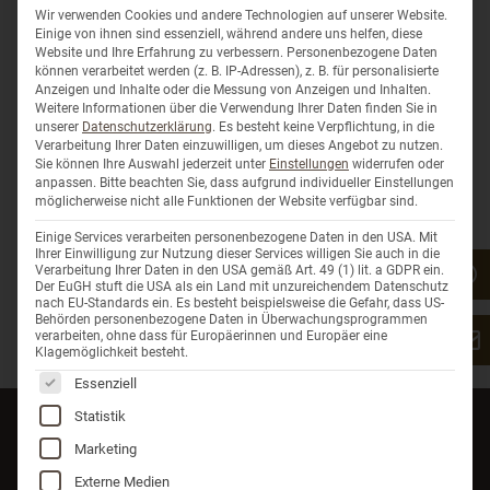
wachsenden Anteil junger Neukund:innen spricht der Erfolg
Wir verwenden Cookies und andere Technologien auf unserer Website.
für sich. Besonders spannend: Der Biohof spricht mit
Einige von ihnen sind essenziell, während andere uns helfen, diese
Website und Ihre Erfahrung zu verbessern.
Personenbezogene Daten
Lokbest nun auch eine Zielgruppe an, die vorher durch
können verarbeitet werden (z. B. IP-Adressen), z. B. für personalisierte
klassische Öffnungszeiten ausgeschlossen war. „Wir
Anzeigen und Inhalte oder die Messung von Anzeigen und Inhalten.
würden uns wieder genauso entscheiden“, betonte Peters.
Weitere Informationen über die Verwendung Ihrer Daten finden Sie in
„Das System ist einfach, effizient und bringt uns näher an
unserer
Datenschutzerklärung
.
Es besteht keine Verpflichtung, in die
Verarbeitung Ihrer Daten einzuwilligen, um dieses Angebot zu nutzen.
unsere Kund:innen – auch ohne täglich vor Ort zu sein.“
Sie können Ihre Auswahl jederzeit unter
Einstellungen
widerrufen oder
anpassen.
Bitte beachten Sie, dass aufgrund individueller Einstellungen
Der gemeinsame Auftritt zeigte eindrucksvoll, wie smarte
möglicherweise nicht alle Funktionen der Website verfügbar sind.
Technologie und landwirtschaftliche Praxis Hand in Hand
gehen – und wie kleine Betriebe mit der richtigen Lösung
Einige Services verarbeiten personenbezogene Daten in den USA. Mit
zukunftsfähig bleiben.
Ihrer Einwilligung zur Nutzung dieser Services willigen Sie auch in die
Verarbeitung Ihrer Daten in den USA gemäß Art. 49 (1) lit. a GDPR ein.
Der EuGH stuft die USA als ein Land mit unzureichendem Datenschutz
nach EU-Standards ein. Es besteht beispielsweise die Gefahr, dass US-
Behörden personenbezogene Daten in Überwachungsprogrammen
verarbeiten, ohne dass für Europäerinnen und Europäer eine
Klagemöglichkeit besteht.
Es folgt eine Liste der Service-Gruppen, für die eine Einwil
Essenziell
Statistik
Marketing
Externe Medien