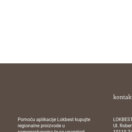
kontak
Pomoću aplikacije Lokbest kupujte
LOKBES
regionalne proizvode u
Ul. Robe
samoposlugama te se unaprijed
10110 Z