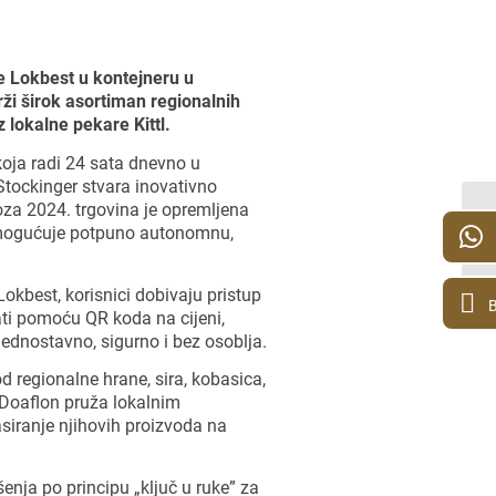
je Lokbest u kontejneru u
i širok asortiman regionalnih
 lokalne pekare Kittl.
ja radi 24 sata dnevno u
tockinger stvara inovativno
za 2024. trgovina je opremljena
 omogućuje potpuno autonomnu,
Lokbest, korisnici dobivaju pristup
B
ati pomoću QR koda na cijeni,
– jednostavno, sigurno i bez osoblja.
 regionalne hrane, sira, kobasica,
. Doaflon pruža lokalnim
iranje njihovih proizvoda na
enja po principu „ključ u ruke” za