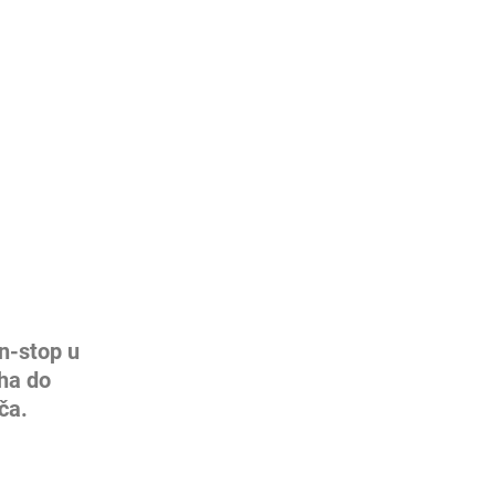
n-stop u
ha do
ča.