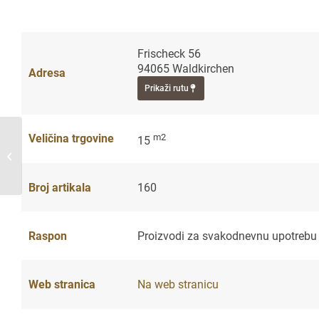
Frischeck 56
94065 Waldkirchen
Adresa
Prikaži rutu
m2
Veličina trgovine
15
MoCoEi Regiomarkt
Broj artikala
160
Raspon
Proizvodi za svakodnevnu upotrebu
Web stranica
Na web stranicu