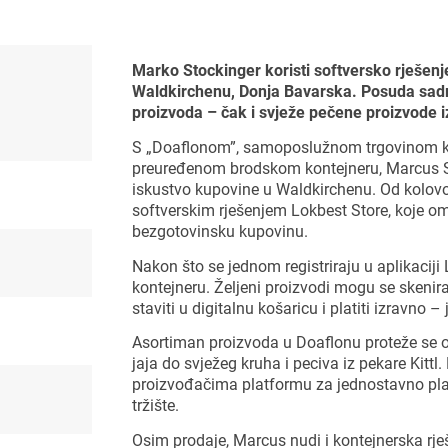
Marko
Stockinger koristi softversko rješen
Waldkirchenu, Donja Bavarska. Posuda sadrž
proizvoda – čak i svježe pečene proizvode iz
S „Doaflonom”, samoposlužnom trgovinom ko
preuređenom brodskom kontejneru, Marcus S
iskustvo kupovine u Waldkirchenu. Od kolovo
softverskim rješenjem Lokbest Store, koje
bezgotovinsku kupovinu.
Nakon što se jednom registriraju u aplikaciji 
kontejneru. Željeni proizvodi mogu se skenir
staviti u digitalnu košaricu i platiti izravno 
Asortiman proizvoda u Doaflonu proteže se od
jaja do svježeg kruha i peciva iz pekare Kittl
proizvođačima platformu za jednostavno plas
tržište.
Osim prodaje, Marcus nudi i kontejnerska rješ