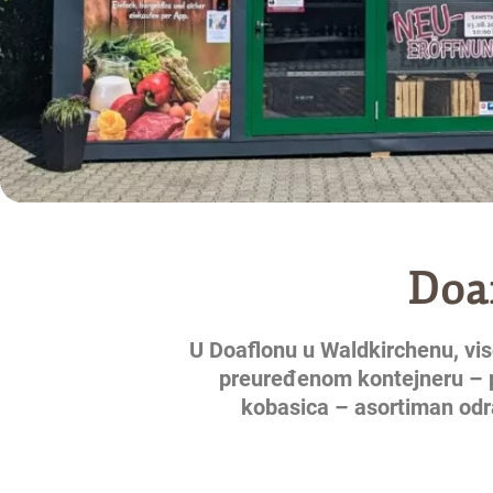
Doa
U Doaflonu u Waldkirchenu, vis
preuređenom kontejneru – p
kobasica – asortiman odra