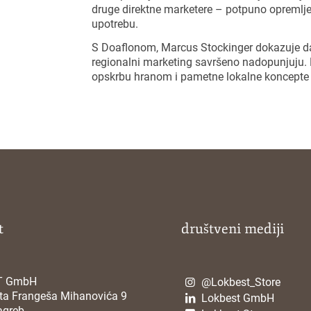
druge direktne marketere – potpuno opremlj
upotrebu.
S Doaflonom, Marcus Stockinger dokazuje da
regionalni marketing savršeno nadopunjuju. P
opskrbu hranom i pametne lokalne koncepte
t
društveni mediji
T GmbH
@Lokbest_Store
rta Frangeša Mihanovića 9
Lokbest GmbH
agreb