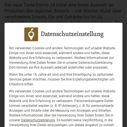
Der neue Tante Emma 24 bietet eine breite Auswahl an
Produkten des täglichen Bedarfs – von frischer Wurst über
verschiedene Snacks, Eis und Getränke bis hin zu
hochwertigen Käsespezialitäten direkt vom Käsebaron. Der
Store ist durchgehend geöffnet und ermöglicht somit
Datenschutzeinstellung
flexibles Einkaufen – ganz ohne Kasse, wann immer es
gerade passt.
Wir verwenden Cookies und andere Technologien auf unserer Website.
Der Käsebaron – bekannt für seine hochwertigen
Einige von ihnen sind essenziell, während andere uns helfen, diese
Käsesorten aus handwerklicher Herstellung – hat
Website und Ihre Erfahrung zu verbessern. Weitere Informationen zur
gemeinsam mit dem Lokbest-Team einen Ort geschaffen,
Verwendung Ihrer Daten finden Sie in unserer Datenschutzerklärung.
Dort können sie Ihre Auswahl jederzeit widerrufen oder anpassen.
an dem Genuss, Regionalität und Alltagseinkauf
aufeinandertreffen. Kunden können hier bequem per App
Wenn Sie unter 16 Jahre alt sind und Ihre Einwilligung zu optionalen
Services geben möchten, müssen Sie Ihre Erziehungsberechtigten um
oder Kartenzahlung einkaufen – und das 24 Stunden am
Erlaubnis bitten.
Tag, 7 Tage die Woche.
Wir verwenden Cookies und andere Technologien auf unserer Website.
Ein besonderes Highlight: Der Käse aus der eigenen
Einige von ihnen sind essenziell, während andere uns helfen, diese
Website und Ihre Erfahrung zu verbessern.
Personenbezogene Daten
Produktion – von cremigem Weichkäse bis zum kräftig
können verarbeitet werden (z. B. IP-Adressen), z. B. für personalisierte
gereiften Hartkäse – ist in großer Auswahl erhältlich und
Anzeigen und Inhalte oder die Messung von Anzeigen und Inhalten.
wird direkt vor Ort präsentiert.
Weitere Informationen über die Verwendung Ihrer Daten finden Sie in
unserer
Datenschutzerklärung
.
Es besteht keine Verpflichtung, in die
Verarbeitung Ihrer Daten einzuwilligen, um dieses Angebot zu nutzen.