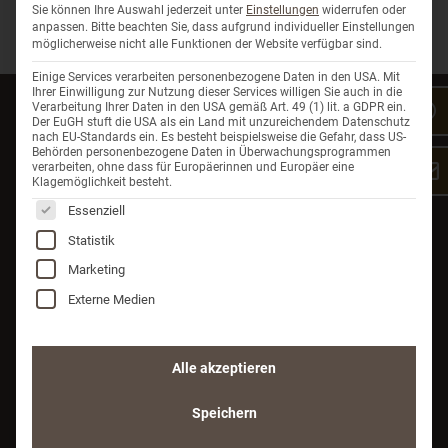
Sie können Ihre Auswahl jederzeit unter
Einstellungen
widerrufen oder
anpassen.
Bitte beachten Sie, dass aufgrund individueller Einstellungen
möglicherweise nicht alle Funktionen der Website verfügbar sind.
Einige Services verarbeiten personenbezogene Daten in den USA. Mit
Ihrer Einwilligung zur Nutzung dieser Services willigen Sie auch in die
Verarbeitung Ihrer Daten in den USA gemäß Art. 49 (1) lit. a GDPR ein.
Der EuGH stuft die USA als ein Land mit unzureichendem Datenschutz
nach EU-Standards ein. Es besteht beispielsweise die Gefahr, dass US-
Behörden personenbezogene Daten in Überwachungsprogrammen
verarbeiten, ohne dass für Europäerinnen und Europäer eine
Klagemöglichkeit besteht.
Es folgt eine Liste der Service-Gruppen, für die eine Einwil
Essenziell
Kaufe mit der Lokbest App regionale Produkte in
Statistik
Selbstbedienungsläden ein und informiere dich
Marketing
bereits vorab über alle Produkte und die aktuelle
Externe Medien
Verfügbarkeit in den Läden. Jetzt bekommen
Direktvermarkter mehr Zeit sich auf die Herstellung
ihrer hervorragenden Erzeugnisse zu fokussieren!
Alle akzeptieren
Speichern
Kontakt