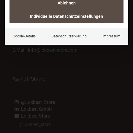
Ablehnen
Individuelle Datenschutzeinstellungen
LOKBEST GmbH
Hettlinger Str. 9
86637 Wertingen
Cookie-Details
Datenschutzerklärung
Impressum
Telefon:
+49 (0) 8272 807465
E-Mail:
info@lokbest-store.com
Social Media
@Lokbest_Store
Lokbest GmbH
Lokbest Store
@lokbest_store