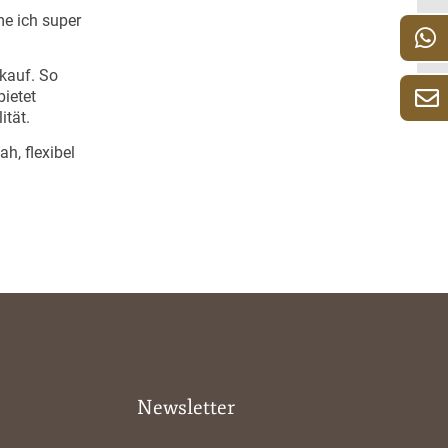
me ich super
kauf. So
bietet
ität.
h, flexibel
Newsletter