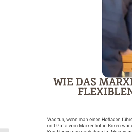
WIE DAS MARX
FLEXIBLE
Was tun, wenn man einen Hofladen führen
und Greta vom Marxenhof in Brixen war d
Kund:innen nun auch dann im Marxenladel