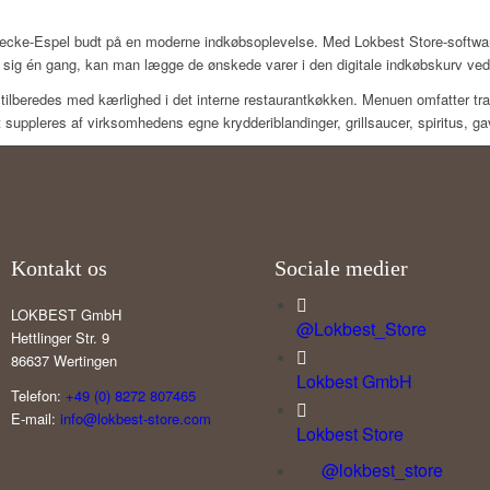
 Recke-Espel budt på en moderne indkøbsoplevelse.
Med Lokbest Store-softwar
t sig én gang, kan man lægge de ønskede varer i den digitale indkøbskurv ved
tilberedes med kærlighed i det interne restaurantkøkken.
Menuen omfatter tra
 suppleres af virksomhedens egne krydderiblandinger, grillsaucer, spiritus,
Kontakt os
Sociale medier
LOKBEST GmbH
@Lokbest_Store
Hettlinger Str. 9
86637 Wertingen
Lokbest GmbH
Telefon:
+49 (0) 8272 807465
E-mail:
info@lokbest-store.com
Lokbest Store
@lokbest_store