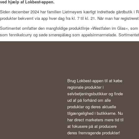
ved hjælp af Lokbest-appen.
Siden december 2024 har familien Lietmeyers kærligt indrettede gårdbutik i
produkter bekvemt via app hver dag fra kl. 7 til kl. 21.
Når man har registrere
Sortimentet omfatter den mangfoldige produktlinje »Westfalen im Glas«, som 
som fennikelcurry og søde smørepålæg som appelsinmarmelade.
Sortimentet
Brug Lokbest-appen til at købe
regionale produkter i
selvbetjeningsbutikker og finde
ud af på forhånd om alle
produkter og deres aktuelle
tilgængelighed i butikkerne. Nu
har direct marketers mere tid til
at fokusere på at producere
deres fremragende produkter!