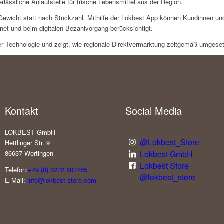
rlässliche Anlaufstelle für frische Lebensmittel aus der Region.
h Gewicht statt nach Stückzahl. Mithilfe der Lokbest App können Kundinnen
net und beim digitalen Bezahlvorgang berücksichtigt.
er Technologie und zeigt, wie regionale Direktvermarktung zeitgemäß umgesetz
Kontakt
Social Media
LOKBEST GmbH
@Lokbest_Store
Hettlinger Str. 9
Lokbest GmbH
86637 Wertingen
Lokbest Store
Telefon:
+49 (0) 8272 807465
@lokbest_store
E-Mail:
info@lokbest-store.com