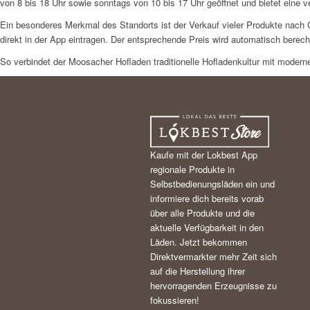
von 8 bis 18 Uhr sowie sonntags von 10 bis 17 Uhr geöffnet und bietet eine ve
Ein besonderes Merkmal des Standorts ist der Verkauf vieler Produkte nac
direkt in der App eintragen. Der entsprechende Preis wird automatisch berech
So verbindet der Moosacher Hofladen traditionelle Hofladenkultur mit modern
Kaufe mit der Lokbest App
regionale Produkte in
Selbstbedienungsläden ein und
informiere dich bereits vorab
über alle Produkte und die
aktuelle Verfügbarkeit in den
Läden. Jetzt bekommen
Direktvermarkter mehr Zeit sich
auf die Herstellung ihrer
hervorragenden Erzeugnisse zu
fokussieren!