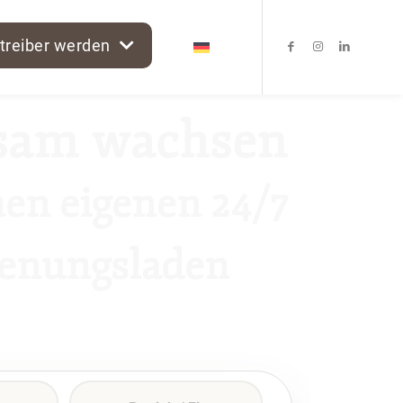
treiber werden
sam wachsen
nen eigenen 24/7
ienungsladen